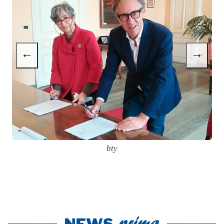
←
→
bty