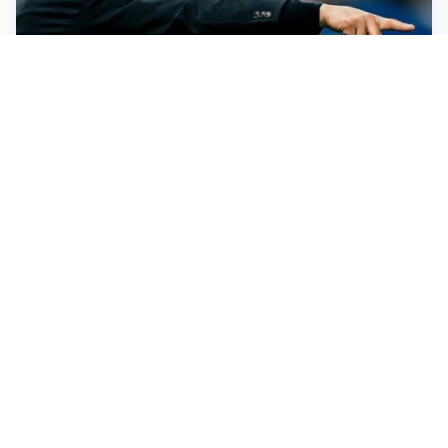
LE PAROLE
Juventus, Spalletti soddisfatto: “I nuovi? Li ho visti
molto bene”
AMICHEVOLI
Il Milan crolla contro il Chelsea: 3-0 e prima sconfitta
per Amorim
AMICHEVOLI
Inter, Chivu soddisfatto: “Buona prova, non esistono
gerarchie”
AMICHEVOLI
All’Inter il primo derby d’Italia: Juventus k.o. 2-1
Altre notizie