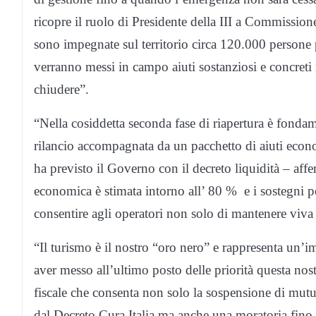
ricopre il ruolo di Presidente della III a Commissio
sono impegnate sul territorio circa 120.000 persone 
verranno messi in campo aiuti sostanziosi e concreti 
chiudere”.
“Nella cosiddetta seconda fase di riapertura è fond
rilancio accompagnata da un pacchetto di aiuti econom
ha previsto il Governo con il decreto liquidità – affe
economica è stimata intorno all’ 80 % e i sostegni p
consentire agli operatori non solo di mantenere viva l
“Il turismo è il nostro “oro nero” e rappresenta un’
aver messo all’ultimo posto delle priorità questa nos
fiscale che consenta non solo la sospensione di mutu
dal Decreto Cura Italia ma anche una moratoria fino 