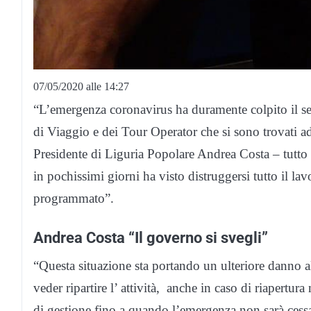
07/05/2020 alle 14:27
“L’emergenza coronavirus ha duramente colpito il set
di Viaggio e dei Tour Operator che si sono trovati ad
Presidente di Liguria Popolare Andrea Costa – tutto 
in pochissimi giorni ha visto distruggersi tutto il la
programmato”.
Andrea Costa “Il governo si svegli”
“Questa situazione sta portando un ulteriore danno al
veder ripartire l’ attività, anche in caso di riapert
di gestione fino a quando l’emergenza non sarà ces