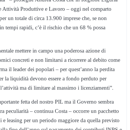
ne Attività Produttive e Lavoro – oggi nel comparto
per un totale di circa 13.900 imprese che, se non
in tempi rapidi, c’è il rischio che un 68 % possa
amentale mettere in campo una poderosa azione di
ici concreti e non limitarsi a ricorrere al debito come
rma il leader dei popolari – per quest’anno la perdita
er la liquidità devono essere a fondo perduto per
’attività ma di limitare al massimo i licenziamenti”.
importante fetta del nostro PIL ma il Governo sembra
tra peculiarità – continua Costa – occorre un pacchetto
i e leasing per un periodo maggiore da quella previsto
alla fine dell’anno sul pagamento dei contributi INPS e