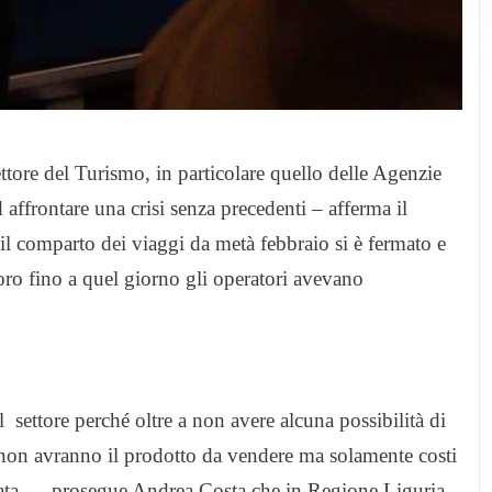
tore del Turismo, in particolare quello delle Agenzie
 affrontare una crisi senza precedenti – afferma il
il comparto dei viaggi da metà febbraio si è fermato e
voro fino a quel giorno gli operatori avevano
 settore perché oltre a non avere alcuna possibilità di
ura non avranno il prodotto da vendere ma solamente costi
sata – prosegue Andrea Costa che in Regione Liguria