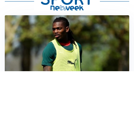
AMICHEVOLI
Milan, altro test per Amorim: le possibili scelte per il
Chelsea
AMICHEVOLI
Juventus-Inter, antipasto di Serie A: le probabili
formazioni