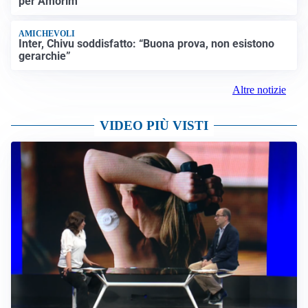
per Amorim
AMICHEVOLI
Inter, Chivu soddisfatto: “Buona prova, non esistono
gerarchie”
Altre notizie
VIDEO PIÙ VISTI