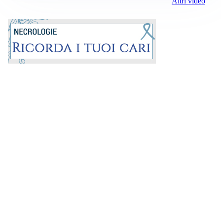
Altri video
Prima la Riviera
ROC:
15381
Direttore responsabile:
Andrea Moggio