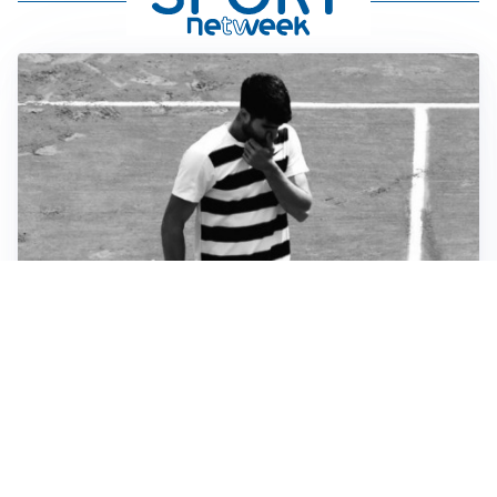
RIENTRO A RILENTO
Alcaraz, US Open lontano: la corsa contro il tempo
continua
RINNOVO VICINO
Inter, Dimarco verso il rinnovo fino al 2030