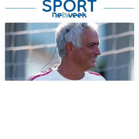
LA NOVITÀ
Le regole di Mourinho al Real
MERCATO JUVE
La Juventus vuole Suzuki, ma il Psg è avanti