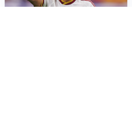
AFFARE IN CHIUSURA
Barcellona, colpo Rodri: battuto il Real Madrid
MOTIVATO
Douglas Luiz dice no all’Everton e punta sulla
Juventus
RIENTRO A RILENTO
Alcaraz, US Open lontano: la corsa contro il tempo
continua
RINNOVO VICINO
Inter, Dimarco verso il rinnovo fino al 2030
Altre notizie