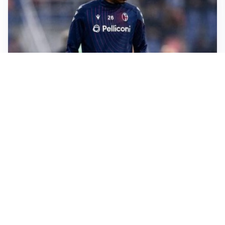
SI AVVICINA
Juve-Lucumí, fiducia in crescita: pronta una nuova
offerta
LA VOCE
Napoli, spunta Gabriel Jesus: tutto dipende da Lukaku
LA NUOVA ITALIA
Italia, ufficiale lo staff di Mancini: c’è anche Bonucci
I RITORNI
Inter, tornano Lautaro e Thuram: c’è anche Stones