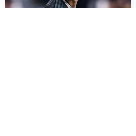
LONTANO DALL'ITALIA
Vlahovic, rebus futuro: Besiktas e Atletico si
contendono il serbo
TENSIONE NELL'ARIA
Roma, il caso Gasperini e il rebus del trequartista
LE PAROLE
Cristante rilancia la Roma: “Vogliamo crescere
ancora”
L'INTRIGO
Frattesi-Juve, il mercato resta un gioco di incastri
Altre notizie