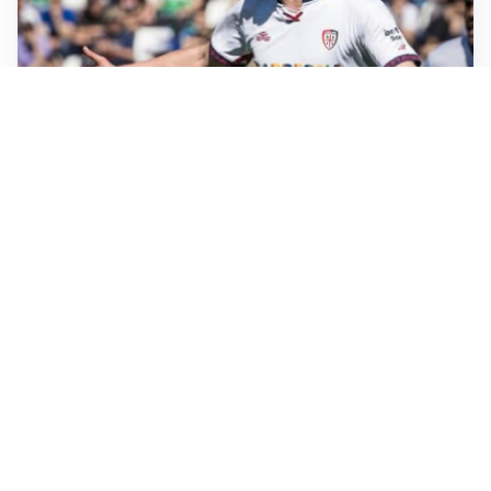
CALCIOMERCATO
Cagliari, il caso Esposito continua. Intanto arriva
Maldini
CALCIOMERCATO
Napoli, il solito Lukaku: non si presenta in ritiro, è
rottura
AMICHEVOLI
Inter, Chivu: “Vedo una crescita, il risultato non conta”
CALCIOMERCATO
Inter, stallo per Curtis Jones: serve prima una
cessione