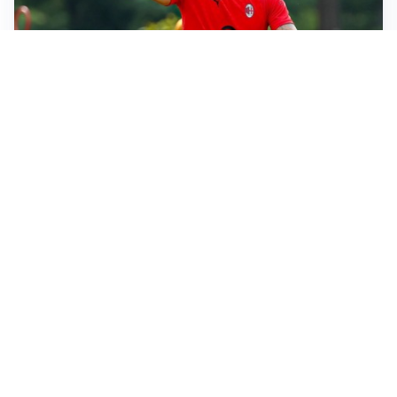
LE PAROLE
Milan, Amorim: “Sapevamo delle difficoltà, faremo
delle scelte”
LE PAROLE
Juventus, Spalletti soddisfatto: “I nuovi? Li ho visti
molto bene”
AMICHEVOLI
Il Milan crolla contro il Chelsea: 3-0 e prima sconfitta
per Amorim
AMICHEVOLI
Inter, Chivu soddisfatto: “Buona prova, non esistono
gerarchie”