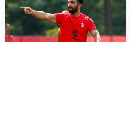
LE PAROLE
Milan, Amorim: “Sapevamo delle difficoltà, faremo
delle scelte”
LE PAROLE
Juventus, Spalletti soddisfatto: “I nuovi? Li ho visti
molto bene”
AMICHEVOLI
Il Milan crolla contro il Chelsea: 3-0 e prima sconfitta
per Amorim