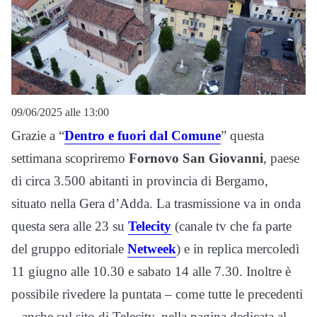
09/06/2025 alle 13:00
Grazie a “
Dentro e fuori dal Comune
” questa
settimana scopriremo
Fornovo San Giovanni
, paese
di circa 3.500 abitanti in provincia di Bergamo,
situato nella Gera d’Adda. La trasmissione va in onda
questa sera alle 23 su
Telecity
(canale tv che fa parte
del gruppo editoriale
Netweek
) e in replica mercoledì
11 giugno alle 10.30 e sabato 14 alle 7.30. Inoltre è
possibile rivedere la puntata – come tutte le precedenti
– anche sul sito di Telecity, nella pagina dedicata al