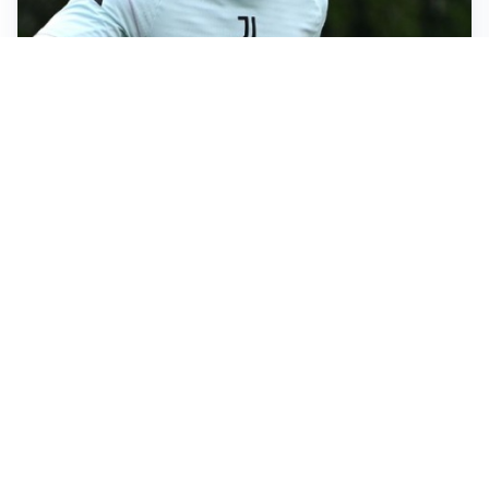
LE PAROLE
Bremer giura fedeltà: “Non ho mai chiesto di lasciare
la Juve”
IN DUBBIO
Sinner, ginocchio sotto osservazione: Cincinnati resta
in dubbio
AFFARE IN CHIUSURA
Barcellona, colpo Rodri: battuto il Real Madrid
MOTIVATO
Douglas Luiz dice no all’Everton e punta sulla
Juventus
Altre notizie