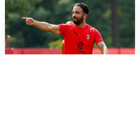
LE PAROLE
Milan, Amorim: “Sapevamo delle difficoltà, faremo
delle scelte”
LE PAROLE
Juventus, Spalletti soddisfatto: “I nuovi? Li ho visti
molto bene”
AMICHEVOLI
Il Milan crolla contro il Chelsea: 3-0 e prima sconfitta