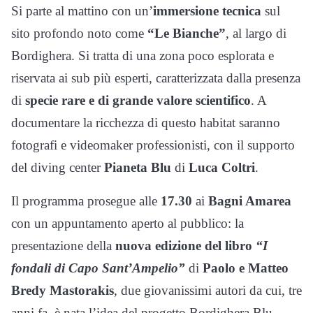
Si parte al mattino con un’
immersione tecnica
sul
sito profondo noto come
“Le Bianche”
, al largo di
Bordighera. Si tratta di una zona poco esplorata e
riservata ai sub più esperti, caratterizzata dalla presenza
di
specie rare e di grande valore scientifico
. A
documentare la ricchezza di questo habitat saranno
fotografi e videomaker professionisti, con il supporto
del diving center
Pianeta Blu
di
Luca Coltri
.
Il programma prosegue alle
17.30
ai
Bagni Amarea
con un appuntamento aperto al pubblico: la
presentazione della
nuova edizione del libro
“I
fondali di Capo Sant’Ampelio”
di
Paolo e Matteo
Bredy Mastorakis
, due giovanissimi autori da cui, tre
anni fa, è nata l’idea del progetto Bordighera Blu