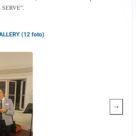
“WE SERVE”.
LLERY (12 foto)
→