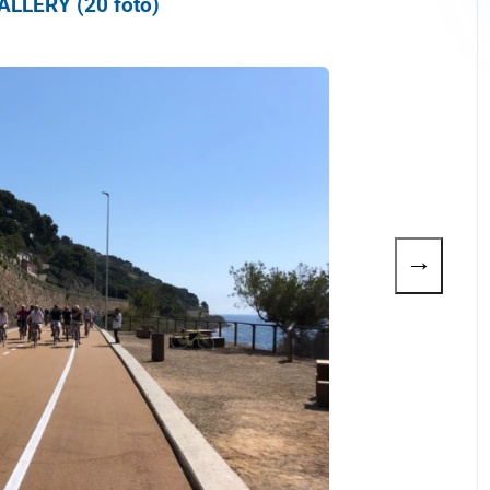
LLERY (20 foto)
→