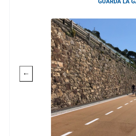
GUARDA LA GA
←