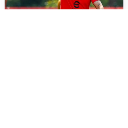
STALLO ROSSONERO
Milan, mercato bloccato: Cardinale prepara le
prossime mosse
RINNOVO IN VISTA
Pellegrini e Roma avanti insieme: rinnovo ormai vicino
TRATTATIVA IN SALITA
Romero, l’Atletico accelera: Inter costretta a inseguire
GUERRA APERTA
Il ds del Cagliari contro Esposito: “Tentativo di
estorsione”
Altre notizie