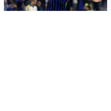
AMICHEVOLI
All’Inter il primo derby d’Italia: Juventus k.o. 2-1
PREMIER LEAGUE
Palestra ammette: “Il Chelsea? Ho sempre sognato la
Premier”
CALCIOMERCATO
Milan, ufficiale la risoluzione di Bennacer: il
comunicato
AMICHEVOLI
Milan, altro test per Amorim: le possibili scelte per il
Chelsea
Altre notizie