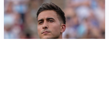
IL NOME NUOVO
Napoli, Musso resta un’opzione per la porta
TITOLARE IN CAMPIONATO
Inter, tocca a Pio Esposito: Chivu gli affida l’attacco
LE PAROLE
Spalletti prepara la Juve: “Con l’Inter servirà essere
squadra”