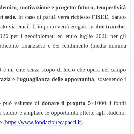
ademico
,
motivazione e progetto futuro, tempestività
ri sede.
In caso di parità verrà richiesto l’
ISEE
, dando
cato via email. L’importo verrà erogato in
due tranche
:
2026 per i neodiplomati ed entro luglio 2026 per gli
 rendiconto finanziario e del rendimento (media minima
S
è un ente senza scopo di lucro che opera nel campo
razia
e l’
uguaglianza delle opportunità
, sostenendo i
ne può valutare di
donare il proprio 5×1000
: i fondi
i studio e ampliare le opportunità offerte agli studenti.
e (
https://www.fondazionecapacci.it
)