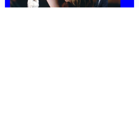
TELEVISIONE
Medici e Medicina, diabete di tipo 1: trapianti, terapie
cellulari e salute mentale
Altri video
Prima la Riviera