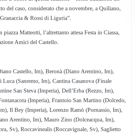
utto del caso, considerato che a novembre, a Quiliano,
“Granaccia & Rossi di Liguria”.
piazza Matteotti, l’altrettanto attesa Festa in Ciassa,
iazione Amici del Castello.
(Diano Castello, Im), Beronà (Diano Arentino, Im),
ni Luca (Sanremo, Im), Cantina Casanova (Finale
antine San Steva (Imperia), Dell’Erba (Rezzo, Im),
Fontanacota (Imperia), Frantoio San Martino (Dolcedo,
 Im), Il Bey (Imperia), Lorenzo Ramò (Pornassio, Im),
ano Arentino, Im), Mauro Zino (Dolceacqua, Im),
ra, Sv), Roccavinealis (Roccavignale, Sv), Saglietto