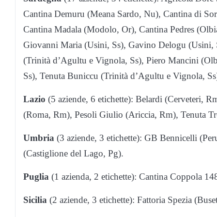
Cantina Demuru (Meana Sardo, Nu), Cantina di Sorso
Cantina Madala (Modolo, Or), Cantina Pedres (Olbia
Giovanni Maria (Usini, Ss), Gavino Delogu (Usini,
(Trinità d’Agultu e Vignola, Ss), Piero Mancini (Olb
Ss), Tenuta Buniccu (Trinità d’Agultu e Vignola, Ss),
Lazio
(5 aziende, 6 etichette): Belardi (Cerveteri, 
(Roma, Rm), Pesoli Giulio (Ariccia, Rm), Tenuta Tre
Umbria
(3 aziende, 3 etichette): GB Bennicelli (Pe
(Castiglione del Lago, Pg).
Puglia
(1 azienda, 2 etichette): Cantina Coppola 148
Sicilia
(2 aziende, 3 etichette): Fattoria Spezia (Bus