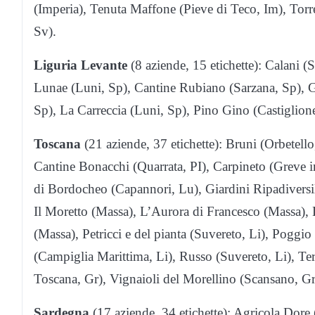
(Imperia), Tenuta Maffone (Pieve di Teco, Im), Torr
Sv).
Liguria Levante
(8 aziende, 15 etichette): Calani (
Lunae (Luni, Sp), Cantine Rubiano (Sarzana, Sp), G
Sp), La Carreccia (Luni, Sp), Pino Gino (Castiglio
Toscana
(21 aziende, 37 etichette): Bruni (Orbetell
Cantine Bonacchi (Quarrata, PI), Carpineto (Greve in 
di Bordocheo (Capannori, Lu), Giardini Ripadiversil
Il Moretto (Massa), L’Aurora di Francesco (Massa)
(Massa), Petricci e del pianta (Suvereto, Li), Pogg
(Campiglia Marittima, Li), Russo (Suvereto, Li), Ter
Toscana, Gr), Vignaioli del Morellino (Scansano, G
Sardegna
(17 aziende, 34 etichette): Agricola Dore