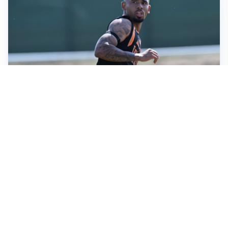
LA VOCE
Napoli, spunta Gabriel Jesus: tutto dipende da Lukaku
LA NUOVA ITALIA
Italia, ufficiale lo staff di Mancini: c’è anche Bonucci
I RITORNI
Inter, tornano Lautaro e Thuram: c’è anche Stones
OBIETTIVO CHE SI ALLONTANA
Inter-Romero, l’Atletico accelera: i nerazzurri restano
in attesa