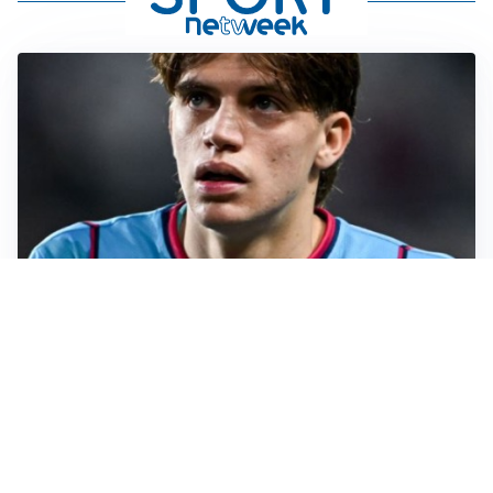
PREMIER LEAGUE
Palestra ammette: “Il Chelsea? Ho sempre sognato la
Premier”
CALCIOMERCATO
Milan, ufficiale la risoluzione di Bennacer: il
comunicato