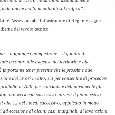
timane fino al 13 aprile saranno assolutamente
eggiata anche molto impattanti sul traffico”.
oti
e l’assessore alle Infrastrutture di Regione Liguria
dierna del tavolo tecnico.
ana
– aggiunge Giampedrone –
il quadro di
re incontro alle esigenze del territorio e alle
 importante tener presente che le prossime due
zione dei lavori in atto, sia per consentire di procedere
oprattutto in A26, per concludere definitivamente gli
top, dal week end successivo inizierà il piano estivo
dì alle 12 del lunedì successivo, applicato in modo
 ad eccezione di alcuni casi, marginali, di lavorazioni