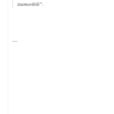
inamovibili”.
—