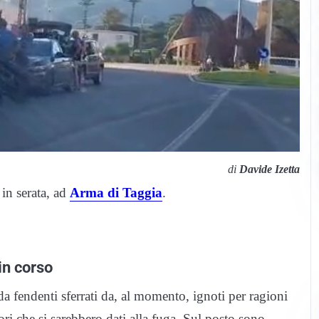
di
Davide Izetta
 in serata, ad
Arma di Taggia
.
in corso
a fendenti sferrati da, al momento, ignoti per ragioni
ri che si sarebbero dati alla fuga. Sul posto sono