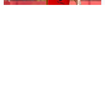
LE PAROLE
Milan, Amorim: “Sapevamo delle difficoltà, faremo
delle scelte”
LE PAROLE
Juventus, Spalletti soddisfatto: “I nuovi? Li ho visti
molto bene”
AMICHEVOLI
Il Milan crolla contro il Chelsea: 3-0 e prima sconfitta
per Amorim
AMICHEVOLI
Inter, Chivu soddisfatto: “Buona prova, non esistono
gerarchie”
Altre notizie