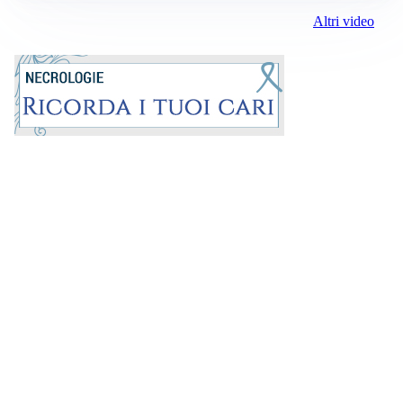
Altri video
Prima la Riviera
ROC:
15381