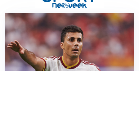
AFFARE IN CHIUSURA
Barcellona, colpo Rodri: battuto il Real Madrid
MOTIVATO
Douglas Luiz dice no all’Everton e punta sulla
Juventus