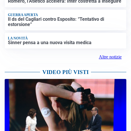
Romero, l’Atletico accelera: Inter costretta a inseguire
GUERRA APERTA
Il ds del Cagliari contro Esposito: “Tentativo di
estorsione”
LA NOVITÀ
Sinner pensa a una nuova visita medica
Altre notizie
VIDEO PIÙ VISTI