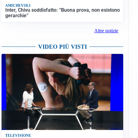
AMICHEVOLI
Inter, Chivu soddisfatto: “Buona prova, non esistono
gerarchie”
Altre notizie
VIDEO PIÙ VISTI
TELEVISIONE