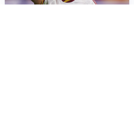
AFFARE IN CHIUSURA
Barcellona, colpo Rodri: battuto il Real Madrid
MOTIVATO
Douglas Luiz dice no all’Everton e punta sulla
Juventus
RIENTRO A RILENTO
Alcaraz, US Open lontano: la corsa contro il tempo
continua
RINNOVO VICINO
Inter, Dimarco verso il rinnovo fino al 2030
Altre notizie
VIDEO PIÙ VISTI