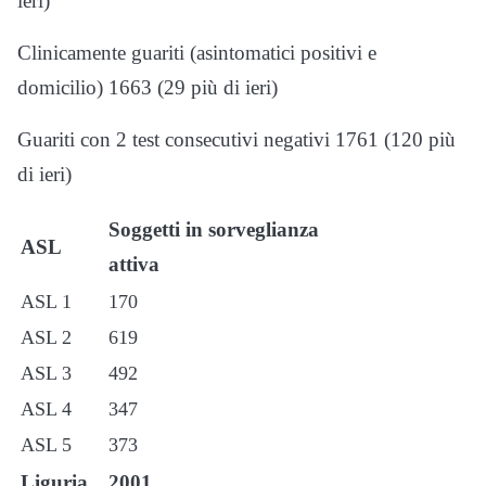
ieri)
Clinicamente guariti (asintomatici positivi e
domicilio) 1663 (29 più di ieri)
Guariti con 2 test consecutivi negativi 1761 (120 più
di ieri)
Soggetti in sorveglianza
ASL
attiva
ASL 1
170
ASL 2
619
ASL 3
492
ASL 4
347
ASL 5
373
Liguria
2001