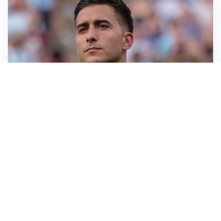
IL NOME NUOVO
Napoli, Musso resta un’opzione per la porta
TITOLARE IN CAMPIONATO
Inter, tocca a Pio Esposito: Chivu gli affida l’attacco
LE PAROLE
Spalletti prepara la Juve: “Con l’Inter servirà essere
squadra”
LONTANO DALL'ITALIA
Vlahovic, rebus futuro: Besiktas e Atletico si