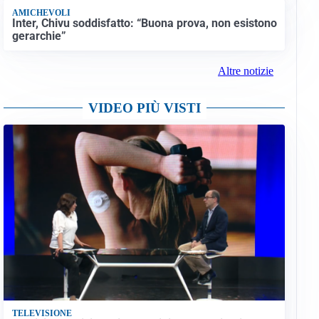
AMICHEVOLI
Inter, Chivu soddisfatto: “Buona prova, non esistono
gerarchie”
Altre notizie
VIDEO PIÙ VISTI
TELEVISIONE