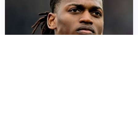
AFFONDO
Il Galatasaray fa sul serio per Leao
LA NOVITÀ
Il Real Madrid blinda Vinicius: pronto il rinnovo
TORMENTONE
Lukaku, stavolta la rottura è definitiva
L'ALLARME
Sassuolo, l’allarme di Aquilani: “Non ho difensori, ma
mi fido della società”