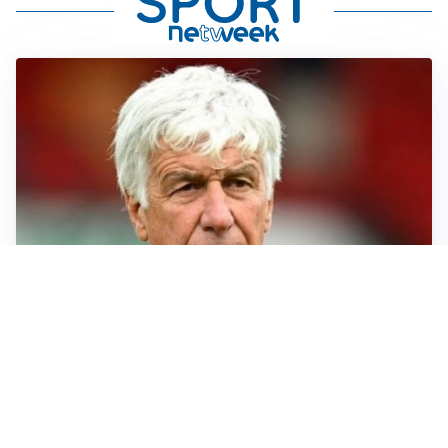
SERIE A
Roma, troppi gol subiti: Gasp deve lavorare in difesa
SERIE A
Milan, quanto lavoro per Amorim: il campo parla
chiaro