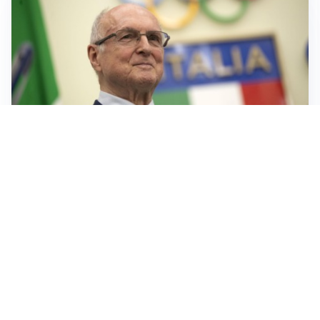
IL LUTTO
Livio Berruti, lo sport piange l’eroe di Roma 1960
LA NOVITÀ
Le regole di Mourinho al Real
MERCATO JUVE
La Juventus vuole Suzuki, ma il Psg è avanti
CALCIOMERCATO
Inter, Frattesi blocca il mercato nerazzurro: la