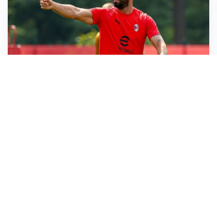
LE PAROLE
Milan, Amorim: “Sapevamo delle difficoltà, faremo
delle scelte”
LE PAROLE
Juventus, Spalletti soddisfatto: “I nuovi? Li ho visti
molto bene”
AMICHEVOLI
Il Milan crolla contro il Chelsea: 3-0 e prima sconfitta
per Amorim
AMICHEVOLI