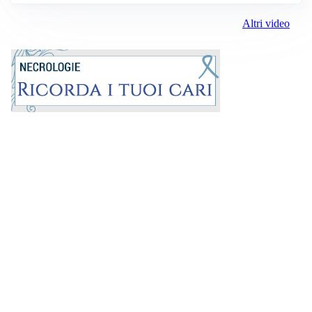
Altri video
Prima la Riviera
ROC:
15381