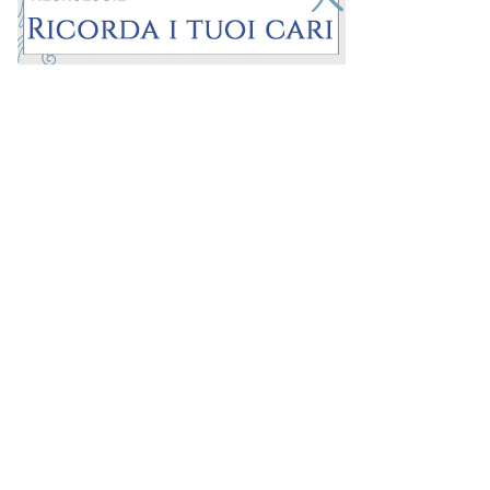
Prima la Riviera
ROC:
15381
Direttore responsabile:
Andrea Moggio
Editore:
Media (iN) Srl