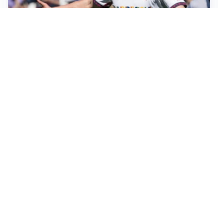
CALCIOMERCATO
Cagliari, il caso Esposito continua. Intanto arriva
Maldini
CALCIOMERCATO
Napoli, il solito Lukaku: non si presenta in ritiro, è
rottura
AMICHEVOLI
Inter, Chivu: “Vedo una crescita, il risultato non conta”
CALCIOMERCATO
Inter, stallo per Curtis Jones: serve prima una
cessione
Altre notizie