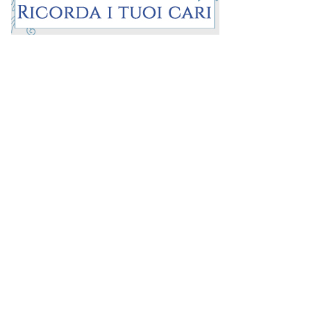
Prima la Riviera
ROC:
15381
Direttore responsabile:
Andrea Moggio
Editore:
Media (iN) Srl