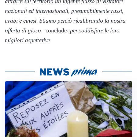
attrarre sul territorio un ingente flusso di visitatori
nazionali ed internazionali, presumibilmente russi,
arabi e cinesi. Stiamo perciò ricalibrando la nostra
offerta di gioco
– conclude-
per soddisfare le loro
migliori aspettative