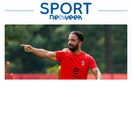
LE PAROLE
Milan, Amorim: “Sapevamo delle difficoltà, faremo
delle scelte”
LE PAROLE