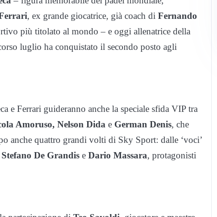
eca
– figura memorabile del padel mondiale,
Ferrari
, ex grande giocatrice, già coach di
Fernando
tivo più titolato al mondo – e oggi allenatrice della
corso luglio ha conquistato il secondo posto agli
eca e Ferrari guideranno anche la speciale sfida VIP tra
icola Amoruso, Nelson Dida
e
German Denis
, che
po anche quattro grandi volti di Sky Sport: dalle ‘voci’
a
Stefano De Grandis
e
Dario Massara
, protagonisti