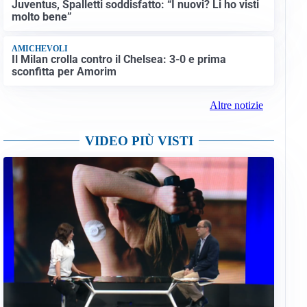
Juventus, Spalletti soddisfatto: “I nuovi? Li ho visti
molto bene”
AMICHEVOLI
Il Milan crolla contro il Chelsea: 3-0 e prima
sconfitta per Amorim
Altre notizie
VIDEO PIÙ VISTI