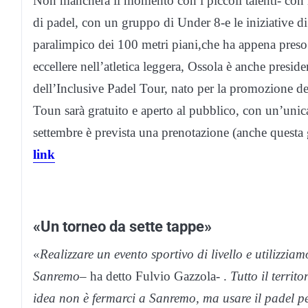
Non mancherà il momento con i piccoli talenti- con 
di padel, con un gruppo di Under 8-e le iniziative d
paralimpico dei 100 metri piani,che ha appena preso 
eccellere nell’atletica leggera, Ossola è anche presi
dell’Inclusive Padel Tour, nato per la promozione del
Toun sarà gratuito e aperto al pubblico, con un’unica 
settembre è prevista una prenotazione (anche questa g
link
«Un torneo da sette tappe»
«
Realizzare un evento sportivo di livello e utilizzi
Sanremo
– ha detto Fulvio Gazzola- .
Tutto il territ
idea non è fermarci a Sanremo, ma usare il padel per