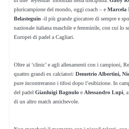
di due ‘leyendas’ mondiali della disciplina:
Gaby R
pluricampione del mondo, oggi coach – e
Marcela 
Belasteguin
-il più grande giocatore di sempre e spor
nazionale italiana maschile e femminile, con cui lo s
Europei di padel a Cagliari.
Oltre ai ‘clinic’ e agli allenamenti con i campioni, R
quattro grandi ex calciatori:
Demetrio Albertini, N
pure incontreranno i tifosi dopo l’esibizione. In cam
del padel
Gianluigi Bagnulo
e
Alessandro Lupi
, 
di un altro match amichevole.