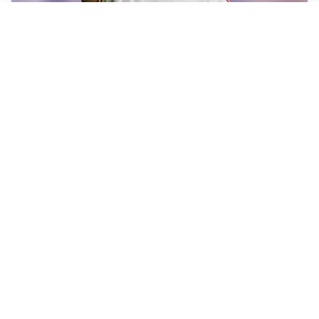
AFFARE IN CHIUSURA
Barcellona, colpo Rodri: battuto il Real Madrid
MOTIVATO
Douglas Luiz dice no all’Everton e punta sulla
Juventus
RIENTRO A RILENTO
Alcaraz, US Open lontano: la corsa contro il tempo
continua
RINNOVO VICINO
Inter, Dimarco verso il rinnovo fino al 2030
Altre notizie
VIDEO PIÙ VISTI