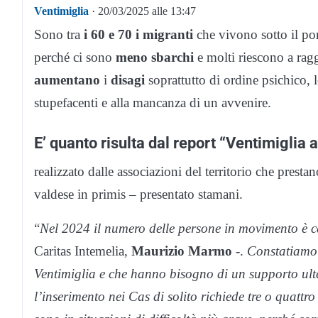
Ventimiglia
· 20/03/2025 alle 13:47
Sono tra
i 60 e 70 i migranti
che vivono sotto il pon
perché ci sono
meno sbarchi
e molti riescono a rag
aumentano
i
disagi
soprattutto di ordine psichico, l
stupefacenti e alla mancanza di un avvenire.
E’ quanto risulta dal report “Ventimiglia
realizzato dalle associazioni del territorio che prest
valdese in primis – presentato stamani.
“
Nel 2024 il numero delle persone in movimento è c
Caritas Intemelia,
Maurizio Marmo
-.
Constatiamo 
Ventimiglia e che hanno bisogno di un supporto ulte
l’inserimento nei Cas di solito richiede tre o quatt