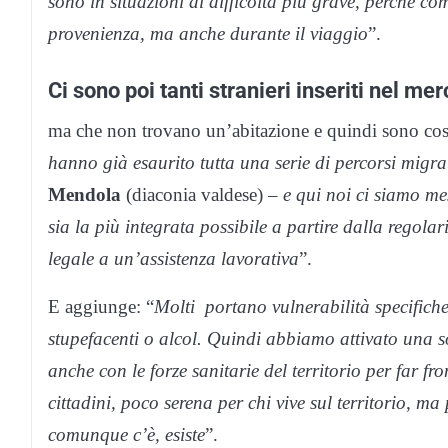
sono in situazioni di difficoltà più grave, perché 
provenienza, ma anche durante il viaggio
”.
Ci sono poi tanti stranieri inseriti nel me
ma che non trovano un’abitazione e quindi sono costre
hanno già esaurito tutta una serie di percorsi migra
Mendola
(diaconia valdese) –
e qui noi ci siamo me
sia la più integrata possibile a partire dalla regolar
legale a un’assistenza lavorativa
”.
E aggiunge: “
Molti
portano vulnerabilità specifiche
stupefacenti o alcol. Quindi abbiamo attivato una sor
anche con le forze sanitarie del territorio per far fr
cittadini, poco serena per chi vive sul territorio, m
comunque c’è, esiste
”.