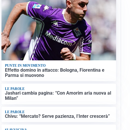
PUNTE IN MOVIMENTO
Effetto domino in attacco: Bologna, Fiorentina e
Parma si muovono
LE PAROLE
Jashari cambia pagina: “Con Amorim aria nuova al
Milan”
LE PAROLE
Chivu: “Mercato? Serve pazienza, l’Inter crescerà”
SI AVVICINA