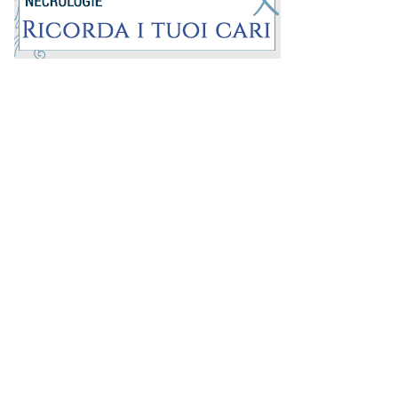
Prima la Riviera
ROC:
15381
Direttore responsabile:
Andrea Moggio
Editore:
Media (iN) Srl